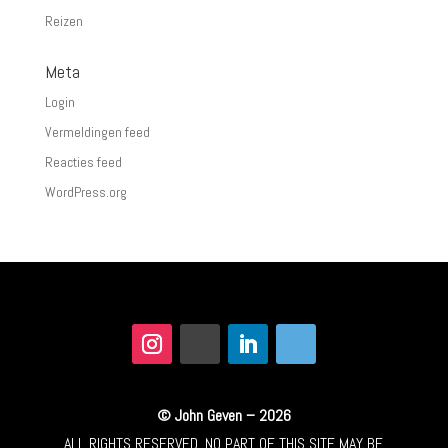
Reizen
Meta
Login
Vermeldingen feed
Reacties feed
WordPress.org
© John Geven – 2026
ALL RIGHTS RESERVED. NO PART OF THIS SITE MAY BE