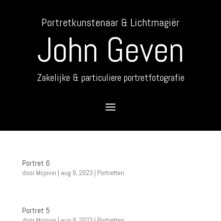
Portretkunstenaar & Lichtmagiër
John Geven
Zakelijke & particuliere portretfotografie
Portret 6
door
Mcjovin
|
aug 9, 2023
|
Portretten
Portret 5
door
Mcjovin
|
aug 9, 2023
|
Portretten