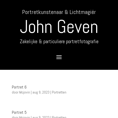
Portretkunstenaar & Lichtmagiër
John Geven
Zakelijke & particuliere portretfotografie
Portret 6
door
Mcjovin
|
aug 9, 2023
|
Portretten
Portret 5
door
Mcjovin
|
aug 9, 2023
|
Portretten