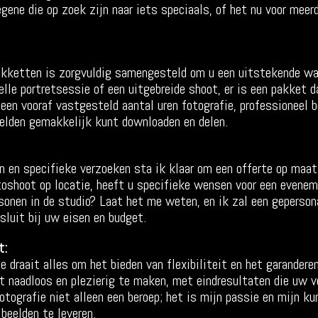
egene die op zoek zijn naar iets speciaals, of het nu voor meerd
akketten is zorgvuldig samengesteld om u een uitstekende waa
elle portretsessie of een uitgebreide shoot, er is een pakket 
een vooraf vastgesteld aantal uren fotografie, professioneel b
eelden gemakkelijk kunt downloaden en delen.
 en specifieke verzoeken sta ik klaar om een offerte op maat 
toshoot op locatie, heeft u specifieke wensen voor een evene
sonen in de studio? Laat het me weten, en ik zal een geperson
sluit bij uw eisen en budget.
t:
e draait alles om het bieden van flexibiliteit en het garandere
t naadloos en plezierig te maken, met eindresultaten die uw 
fotografie niet alleen een beroep; het is mijn passie en mijn ku
beelden te leveren.