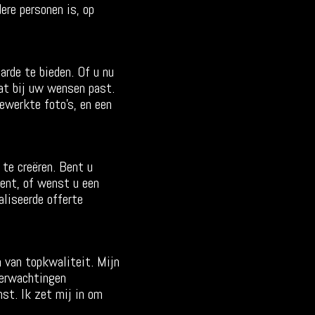
ere personen is, op
rde te bieden. Of u nu
dat bij uw wensen past.
ewerkte foto’s, en een
te creëren. Bent u
ment, of wenst u een
aliseerde offerte
n van topkwaliteit. Mijn
verwachtingen
nst. Ik zet mij in om