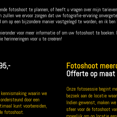
nde fotoshoot te plannen, of heeft u vragen over mijn tariev
 zullen we ervoor zorgen dat uw fotografie-ervaring onverget
om op een bijzondere manier vastgelegd te worden, en ik ben h
ieronder voor meer informatie of om uw fotoshoot te boeken. I
 herinneringen voor u te creëren!
95,-
Fotoshoot meerd
Offerte op maat
Onze fotosessie begint me
e kennismaking waarin we
bezoek aan de locatie waar
 ondersteund door een
Indien gewenst, maken we 
timaal kunt voorbereiden,
sfeer voor de fotoshoot vas
de fotoshoot.
mogelijk om op locatie een