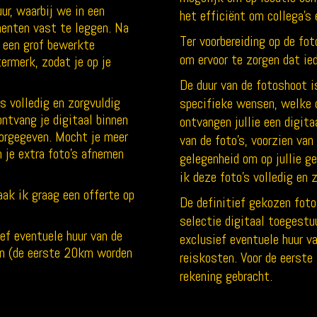
ur, waarbij we in een
het efficiënt om collega’s 
enten vast te leggen. Na
Ter voorbereiding op de fot
t een grof bewerkte
om ervoor te zorgen dat ie
termerk, zodat je op je
De duur van de fotoshoot i
s volledig en zorgvuldig
specifieke wensen, welke 
ntvang je digitaal binnen
ontvangen jullie een digit
orgegeven. Mocht je meer
van de foto’s, voorzien van
n je extra foto’s afnemen
gelegenheid om op jullie g
ik deze foto’s volledig en 
ak ik graag een offerte op
De definitief gekozen foto
selectie digitaal toegestu
ef eventuele huur van de
exclusief eventuele huur va
ijn (de eerste 20km worden
reiskosten. Voor de eerste
rekening gebracht.