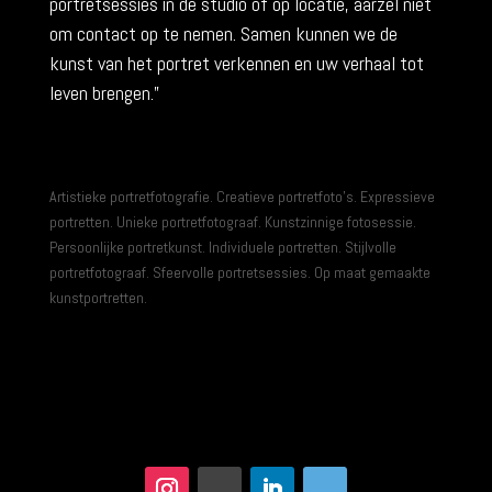
portretsessies in de studio of op locatie, aarzel niet
om contact op te nemen. Samen kunnen we de
kunst van het portret verkennen en uw verhaal tot
leven brengen.”
Artistieke portretfotografie. Creatieve portretfoto’s. Expressieve
portretten. Unieke portretfotograaf. Kunstzinnige fotosessie.
Persoonlijke portretkunst. Individuele portretten. Stijlvolle
portretfotograaf. Sfeervolle portretsessies. Op maat gemaakte
kunstportretten.